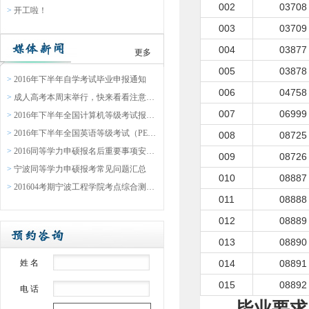
002
03708
>
开工啦！
003
03709
004
03877
更多
005
03878
>
2016年下半年自学考试毕业申报通知
006
04758
>
成人高考本周末举行，快来看看注意事项吧
007
06999
>
2016年下半年全国计算机等级考试报名通告
>
2016年下半年全国英语等级考试（PETS）报名通知
008
08725
>
2016同等学力申硕报名后重要事项安排表
009
08726
>
宁波同等学力申硕报考常见问题汇总
010
08887
>
201604考期宁波工程学院考点综合测验缴费通知
011
08888
012
08889
013
08890
姓 名
014
08891
015
08892
电 话
毕业要求