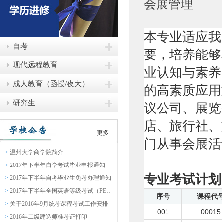
会展管理
本专业适应我
自考
要，培养能够
现代远程教育
业认知与素养
成人教育（函授/夜大）
的高素质应用
研究生
议公司、展览
店、旅行社、
更多
门从事会展活
>
温州大学商学院简介
>
2017年下半年自学考试毕业申报通知
专业考试计划
>
2017年下半年自考毕业生免考办理通知
>
2017年下半年全国英语等级考试（PETS）报名通知
序号
课程代
>
关于2016年9月统考课程考试工作安排
001
00015
>
2016年二级建造师准考证打印